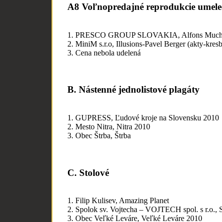
A8 Voľnopredajné reprodukcie umele
1. PRESCO GROUP SLOVAKIA, Alfons Mucha 
2. MiniM s.r.o, Illusions-Pavel Berger (akty-kres
3. Cena nebola udelená
B. Nástenné jednolistové plagáty
1. GUPRESS, Ľudové kroje na Slovensku 2010
2. Mesto Nitra, Nitra 2010
3. Obec Štrba, Štrba
C. Stolové
1. Filip Kulisev, Amazing Planet
2. Spolok sv. Vojtecha – VOJTECH spol. s r.o., 
3. Obec Veľké Leváre, Veľké Leváre 2010