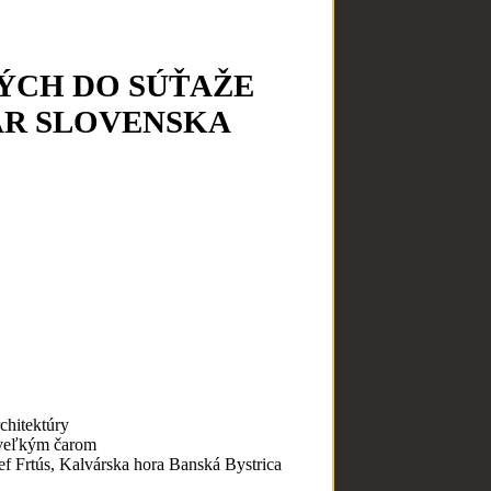
ÝCH DO SÚŤAŽE
ÁR SLOVENSKA
chitektúry
s veľkým čarom
ef Frtús, Kalvárska hora Banská Bystrica