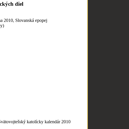
ckých diel
2010, Slovanská epopej
by)
Svätovojtešský katolícky kalendár 2010