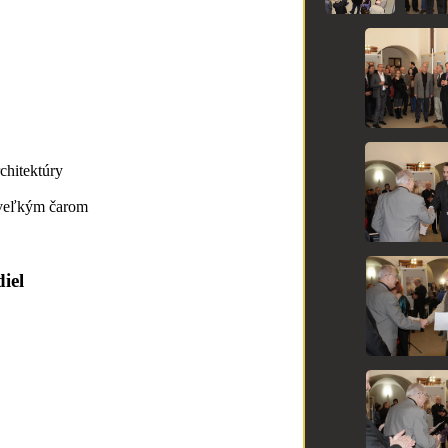
chitektúry
s veľkým čarom
iel