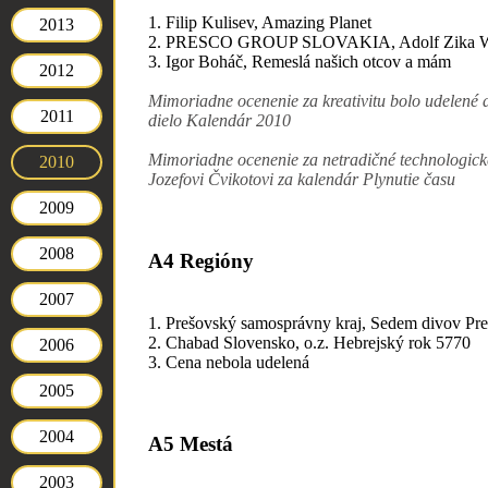
1. Filip Kulisev, Amazing Planet
2013
2. PRESCO GROUP SLOVAKIA, Adolf Zika
3. Igor Boháč, Remeslá našich otcov a mám
2012
Mimoriadne ocenenie za kreativitu bolo udelené 
2011
dielo Kalendár 2010
Mimoriadne ocenenie za netradičné technologick
2010
Jozefovi Čvikotovi za kalendár Plynutie času
2009
2008
A4 Regióny
2007
1. Prešovský samosprávny kraj, Sedem divov Pre
2. Chabad Slovensko, o.z. Hebrejský rok 5770
2006
3. Cena nebola udelená
2005
2004
A5 Mestá
2003