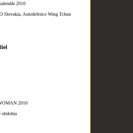
kalendár 2010
O Slovakia, Autodefence Wing Tchun
iel
 WOMAN 2010
é obdobia