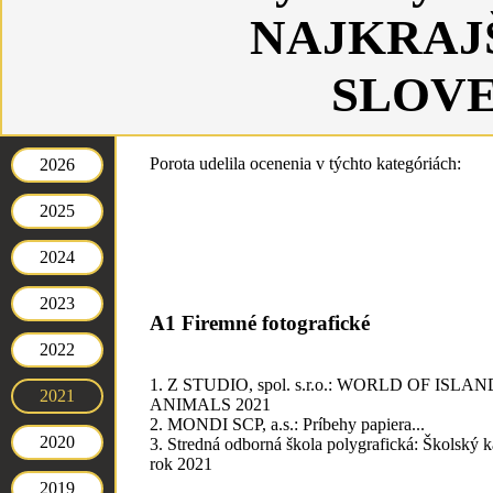
NAJKRAJ
SLOVE
Porota udelila ocenenia v týchto kategóriách:
2026
2025
2024
2023
A1 Firemné fotografické
2022
1. Z STUDIO, spol. s.r.o.: WORLD OF ISLA
2021
ANIMALS 2021
2. MONDI SCP, a.s.: Príbehy papiera...
2020
3. Stredná odborná škola polygrafická: Školský k
rok 2021
2019