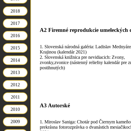
2018
2017
A2 Firemné reprodukcie umeleckých d
2016
1. Slovenská národná galéria: Ladislav Mednyán
2015
Krajinou (kalendár 2021)
2. Slovenská knižnica pre nevidiacich: Zvony,
2014
zvonky,zvonice (nástenný reliefny kalendár pre 
postihnutých)
2013
2012
2011
A3 Autorské
2010
2009
1. Miroslav Saniga: Chotár pod Čiernym kameň
prekrásna fotorozprávka o dvanástich mesiačikoc