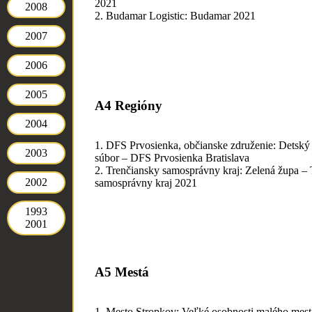
2021
2008
2. Budamar Logistic: Budamar 2021
2007
2006
2005
A4 Regióny
2004
1. DFS Prvosienka, občianske združenie: Detský 
2003
súbor – DFS Prvosienka Bratislava
2. Trenčiansky samosprávny kraj: Zelená župa –
2002
samosprávny kraj 2021
1993
2001
A5 Mestá
1. Mesto Stropkov: Veľké osobnosti malého mest